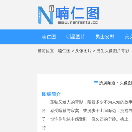
喃仁图
明星图片
男士发型
美
当前位置：
喃仁图
>
头像图片
> 男生头像图片背影
所属频道：
头像
图集简介
孤独又迷人的背影，藏着多少不为人知的故
角，感受喧嚣与寂寞；或漫步于山间海边，拥抱
子，也许你能从中感受到一份久违的宁静。换上
特！