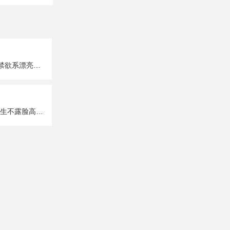
超A超有个性的禁欲系漂亮女生真人头像图片大全
唯美性感部位女生不露脸高清头像图片大全