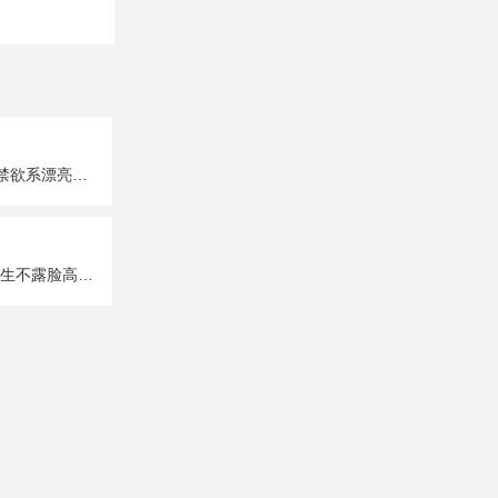
超A超有个性的禁欲系漂亮女生真人头像图片大全
唯美性感部位女生不露脸高清头像图片大全