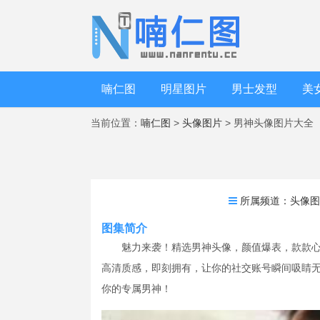
喃仁图
明星图片
男士发型
美
当前位置：
喃仁图
>
头像图片
> 男神头像图片大全
所属频道：
头像
图集简介
魅力来袭！精选男神头像，颜值爆表，款款
高清质感，即刻拥有，让你的社交账号瞬间吸睛
你的专属男神！