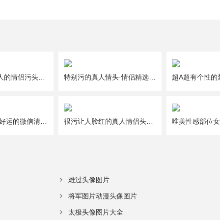
一人一半好撩人的情侣污头像图片大全
特别污的真人情头·情侣精选头像图片大全
给2021年带来好运的微信清新唯美幸运头像图片
很污让人脸红的真人情侣头像图片大全
难过头像图片
将军图片动漫头像图片
太极头像图片大全