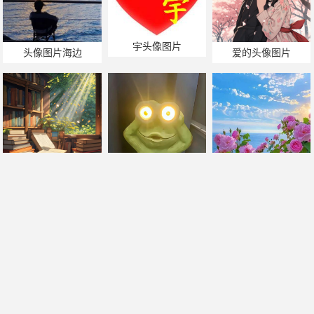
宇头像图片
头像图片海边
爱的头像图片
恶搞头像图片
书头像图片
花头像图片大全
帅哥美女热门搜索
手机版
|
电脑版
2011-2025 ©
喃仁图
m.nanrentu.cc
闽ICP备2022010308号-1