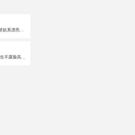
超A超有个性的禁欲系漂亮女生真人头像图片大全
唯美性感部位女生不露脸高清头像图片大全