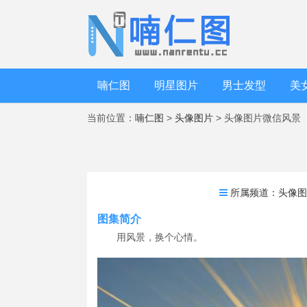
喃仁图
明星图片
男士发型
美
当前位置：
喃仁图
>
头像图片
> 头像图片微信风景
所属频道：
头像
图集简介
用风景，换个心情。