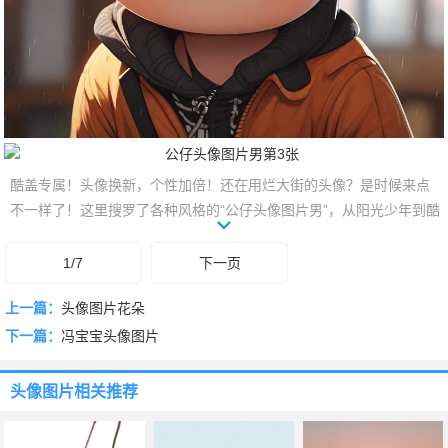
酷盖专属！头像换新，个性加倍！还在用烂大街的头像？是时候来点
不一样了！这里搜罗了各种风格的“公仔头像图片男”，从阳光少年到酷
炫潮男，总有一款能戳中你的心。二次元、Q版、搞怪、潮流…告别单
调，用公仔头像展现你的独特魅力！瞬间点亮你的社交形象，让好友
1/7
下一页
眼前一亮！下滑挑选你心仪的头像，让你的个性在网络世界闪耀吧！
上一篇：
头像图片花朵
下一篇：
冯宝宝头像图片
头像图片
相关推荐