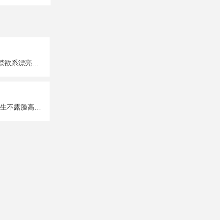
超A超有个性的禁欲系漂亮女生真人头像图片大全
唯美性感部位女生不露脸高清头像图片大全