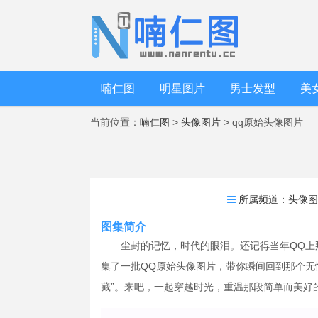
喃仁图
明星图片
男士发型
美
当前位置：
喃仁图
>
头像图片
> qq原始头像图片
所属频道：
头像
图集简介
尘封的记忆，时代的眼泪。还记得当年QQ上
集了一批QQ原始头像图片，带你瞬间回到那个无
藏”。来吧，一起穿越时光，重温那段简单而美好