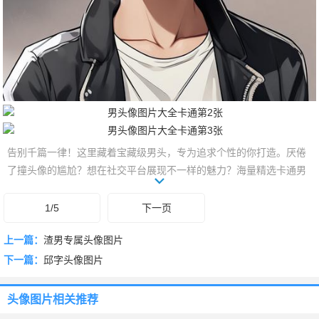
告别千篇一律！这里藏着宝藏级男头，专为追求个性的你打造。厌倦
了撞头像的尴尬？想在社交平台展现不一样的魅力？海量精选卡通男
头来袭！阳光少年、酷炫型男、搞怪逗比…总有一款戳中你的心。无
论是动漫风、手绘风，还是欧美风、复古风，我们都为你精心挑选。
1/5
下一页
告别单调，玩转个性！赶紧换上新头像，让你的社交形象焕然一新，
上一篇：
渣男专属头像图片
吸引更多目光吧！
下一篇：
邱字头像图片
头像图片
相关推荐