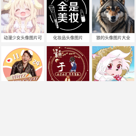
动漫少女头像图片可
化妆品头像图片
狼的头像图片大全
爱
美羊羊头像图片
李晨头像图片
于姓头像图片
帅哥美女热门搜索
手机版
|
电脑版
2011-2025 ©
喃仁图
m.nanrentu.cc