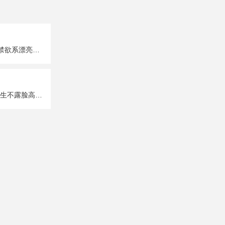
超A超有个性的禁欲系漂亮女生真人头像图片大全
唯美性感部位女生不露脸高清头像图片大全