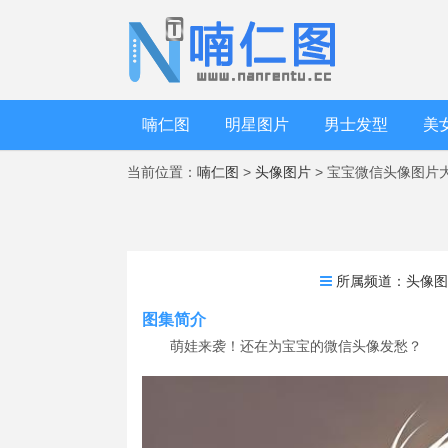
喃仁图
明星图片
男士发型
美
当前位置：
喃仁图
>
头像图片
> 宝宝微信头像图片
所属频道：
头像
图集简介
萌娃来袭！还在为宝宝的微信头像发愁？