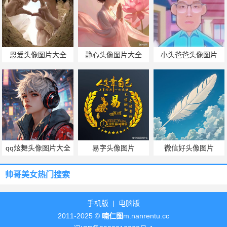
恩爱头像图片大全
静心头像图片大全
小头爸爸头像图片
qq炫舞头像图片大全
易字头像图片
微信好头像图片
帅哥美女热门搜索
手机版
|
电脑版
2011-2025 ©
喃仁图
m.nanrentu.cc