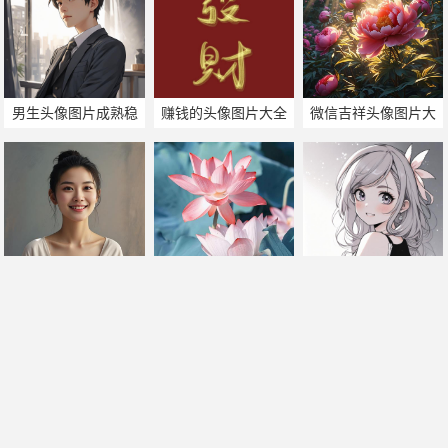
男生头像图片成熟稳
赚钱的头像图片大全
微信吉祥头像图片大
重
全
妇女图片头像图片
妈妈微信头像图片大
qq头像图片大全女生
全
动漫
帅哥美女热门搜索
手机版
|
电脑版
2011-2025 ©
喃仁图
m.nanrentu.cc