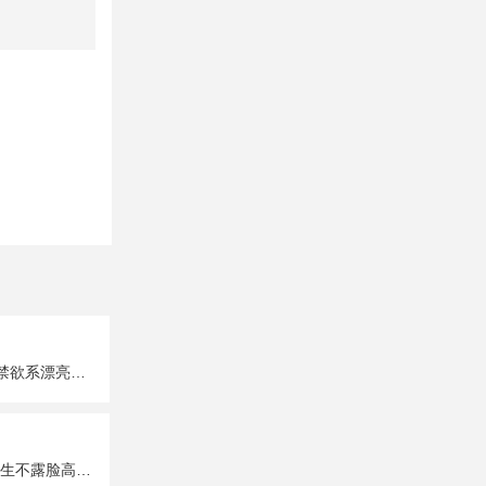
超A超有个性的禁欲系漂亮女生真人头像图片大全
唯美性感部位女生不露脸高清头像图片大全