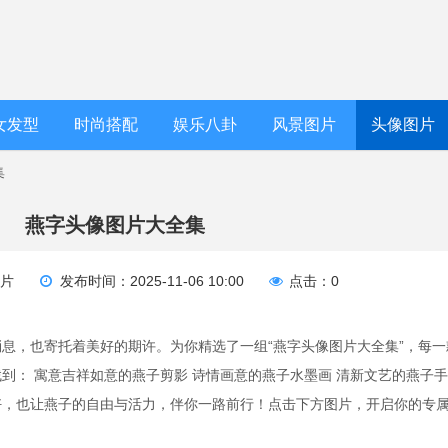
女发型
时尚搭配
娱乐八卦
风景图片
头像图片
集
燕字头像图片大全集
图片
发布时间：2025-11-06 10:00
点击：0
息，也寄托着美好的期许。为你精选了一组“燕字头像图片大全集”，每一
到： 寓意吉祥如意的燕子剪影 诗情画意的燕子水墨画 清新文艺的燕子
好，也让燕子的自由与活力，伴你一路前行！点击下方图片，开启你的专