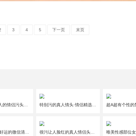
2
3
4
5
下一页
末页
一人一半好撩人的情侣污头像图片大全
特别污的真人情头·情侣精选头像图片大全
给2021年带来好运的微信清新唯美幸运头像图片
很污让人脸红的真人情侣头像图片大全