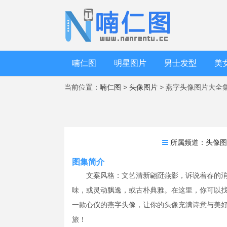
喃仁图
明星图片
男士发型
美
当前位置：
喃仁图
>
头像图片
> 燕字头像图片大全
所属频道：
头像
图集简介
文案风格：文艺清新翩跹燕影，诉说着春的消
味，或灵动飘逸，或古朴典雅。在这里，你可以找
一款心仪的燕字头像，让你的头像充满诗意与美
旅！