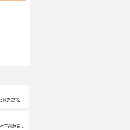
超A超有个性的禁欲系漂亮女生真人头像图片大全
唯美性感部位女生不露脸高清头像图片大全