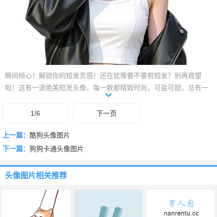
瞬间倾心！解锁你的短发灵感！还在犹豫要不要剪短发？别再观望
啦！这有一波绝美短发头像，每一款都精致时尚，可盐可甜，总有一
款能击中你的心。告别长发的沉闷，迎接短发的轻盈与活力！无论是
酷飒风、御姐范，还是清新文艺、甜美可爱，都能在这里找到心仪的
1/6
下一页
头像。换个头像，换种心情！快来pick你的专属短发style，让你的社交
上一篇：
酷狗头像图片
头像焕然一新，展现你的个性魅力！
下一篇：
狗狗卡通头像图片
头像图片
相关推荐