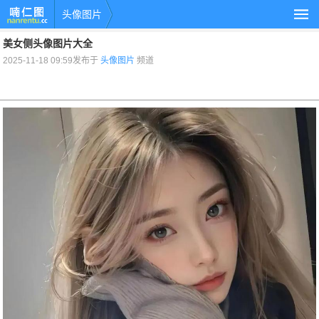
头像图片
美女侧头像图片大全
2025-11-18 09:59发布于
头像图片
频道