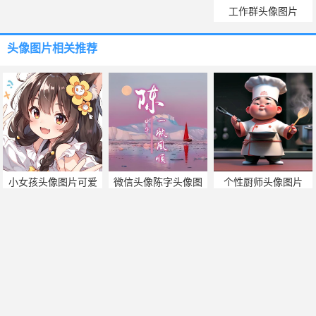
工作群头像图片
头像图片
相关推荐
小女孩头像图片可爱
微信头像陈字头像图
个性厨师头像图片
片
佛的头像图片
美女和猫咪头像图片