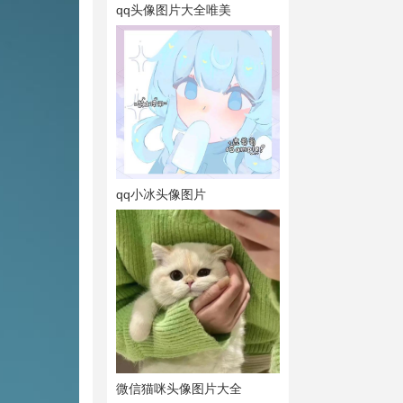
qq头像图片大全唯美
qq小冰头像图片
微信猫咪头像图片大全