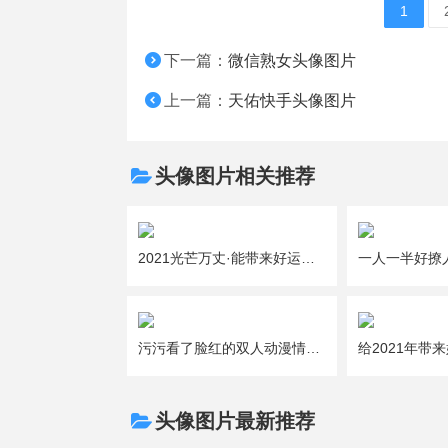
1
下一篇：
微信熟女头像图片
上一篇：
天佑快手头像图片
头像图片相关推荐
2021光芒万丈·能带来好运的吉利女生微信头像图片大全
污污看了脸红的双人动漫情侣头像图片大全
头像图片最新推荐