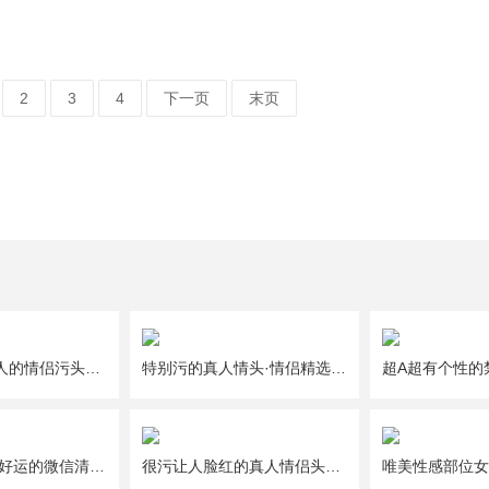
2
3
4
下一页
末页
一人一半好撩人的情侣污头像图片大全
特别污的真人情头·情侣精选头像图片大全
给2021年带来好运的微信清新唯美幸运头像图片
很污让人脸红的真人情侣头像图片大全