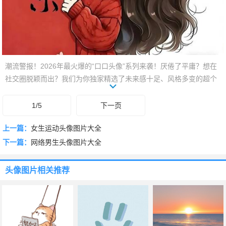
潮流警报！2026年最火爆的“口口头像”系列来袭！厌倦了平庸？想在
社交圈脱颖而出？我们为你独家精选了未来感十足、风格多变的超个
性头像，涵盖了从赛博朋克到复古治愈，从极简到Q萌的最新趋势。每
一张都旨在彰显你的独特品味，让你轻松拥有吸睛的线上形象。别再
1/5
下一页
等了，你的专属“口口头像”就在这里，即刻刷新你的社交魅力！
上一篇：
女生运动头像图片大全
下一篇：
网络男生头像图片大全
头像图片
相关推荐