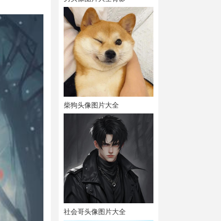
柴狗头像图片大全
社会哥头像图片大全