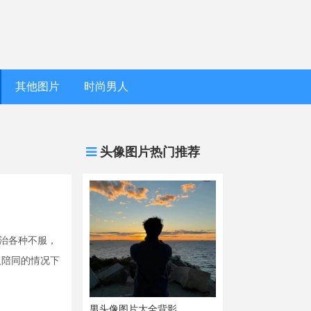
其他图片
时尚男人
头像图片热门推荐
治各种不服，
人陪同的情况下
男头像图片大全背影