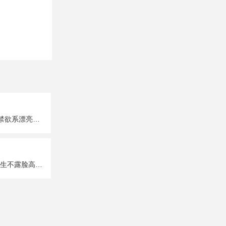
超A超有个性的禁欲系漂亮女生真人头像图片大全
唯美性感部位女生不露脸高清头像图片大全