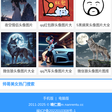
夜空情侣头像图片
qq红包群头像图片大
5黑搞笑头像图片大全
全
微信狼头像图片大全
qq汽车头像图片大全
微信狼头像图片图库
帅哥美女热门搜索
手机版
|
电脑版
2011-2025 ©
喃仁图
m.nanrentu.cc
闽ICP备2022010308号-1