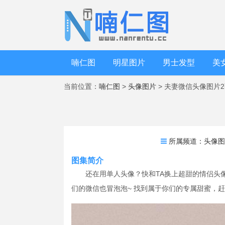
喃仁图
明星图片
男士发型
美
当前位置：
喃仁图
>
头像图片
> 夫妻微信头像图片
所属频道：
头像
图集简介
还在用单人头像？快和TA换上超甜的情侣头
们的微信也冒泡泡~ 找到属于你们的专属甜蜜，