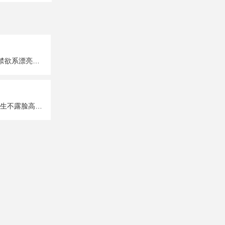
超A超有个性的禁欲系漂亮女生真人头像图片大全
唯美性感部位女生不露脸高清头像图片大全