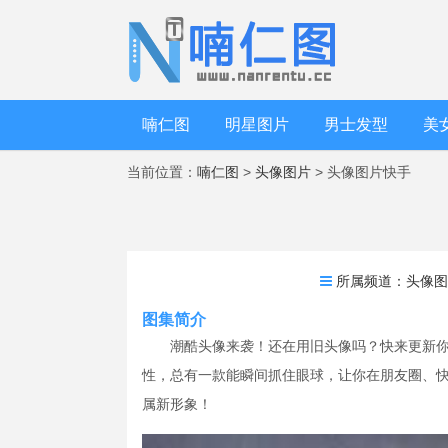
喃仁图
明星图片
男士发型
美
当前位置：
喃仁图
>
头像图片
> 头像图片快手
所属频道：
头像
图集简介
潮酷头像来袭！还在用旧头像吗？快来更新
性，总有一款能瞬间抓住眼球，让你在朋友圈、
属新形象！