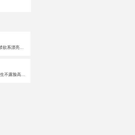
超A超有个性的禁欲系漂亮女生真人头像图片大全
唯美性感部位女生不露脸高清头像图片大全