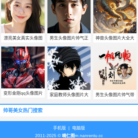
漂亮美女真实头像图
男生头像图片帅气正
神兽头像图片大全大
片
脸
图
变形金刚qq头像图片
家庭教师头像图片大
男生头像图片帅气带
全
字
帅哥美女热门搜索
手机版
|
电脑版
2011-2025 ©
喃仁图
m.nanrentu.cc