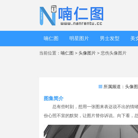
喃仁图
明星图片
男士发型
美
当前位置：
喃仁图
>
头像图片
> 悲伤头像图片
所属频道：
头像
图集简介
总有些时刻，想用一张图来表达说不出的情
份心照不宣的默契，让图片替你诉说。向下看，