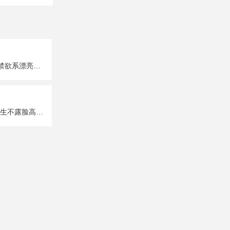
超A超有个性的禁欲系漂亮女生真人头像图片大全
唯美性感部位女生不露脸高清头像图片大全