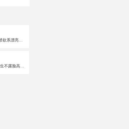
超A超有个性的禁欲系漂亮女生真人头像图片大全
唯美性感部位女生不露脸高清头像图片大全