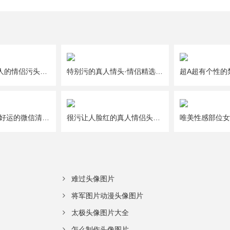
一人一半好撩人的情侣污头像图片大全
特别污的真人情头·情侣精选头像图片大全
给2021年带来好运的微信清新唯美幸运头像图片
很污让人脸红的真人情侣头像图片大全
难过头像图片
将军图片动漫头像图片
太极头像图片大全
怎么制作头像图片