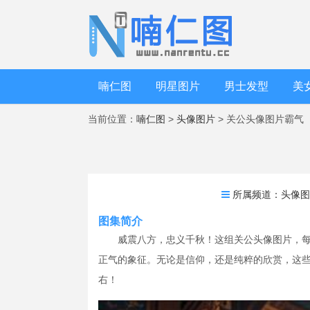
喃仁图
明星图片
男士发型
美
当前位置：
喃仁图
>
头像图片
> 关公头像图片霸气
所属频道：
头像
图集简介
威震八方，忠义千秋！这组关公头像图片，
正气的象征。无论是信仰，还是纯粹的欣赏，这
右！