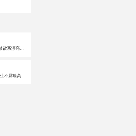
超A超有个性的禁欲系漂亮女生真人头像图片大全
唯美性感部位女生不露脸高清头像图片大全