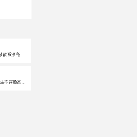
超A超有个性的禁欲系漂亮女生真人头像图片大全
唯美性感部位女生不露脸高清头像图片大全