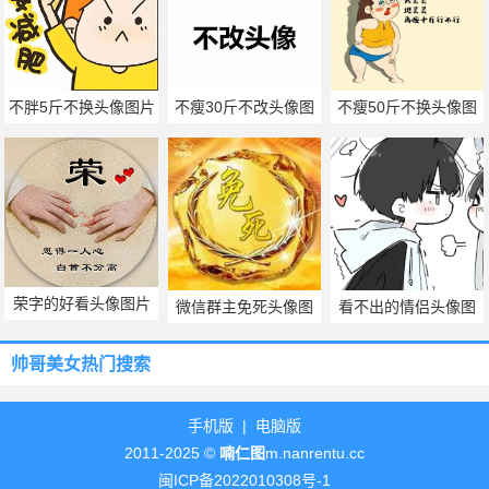
不胖5斤不换头像图片
不瘦30斤不改头像图
不瘦50斤不换头像图
片
片
荣字的好看头像图片
微信群主免死头像图
看不出的情侣头像图
片
片
帅哥美女热门搜索
手机版
|
电脑版
2011-2025 ©
喃仁图
m.nanrentu.cc
闽ICP备2022010308号-1