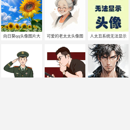
向日葵qq头像图片大
可爱的老太太头像图
人太丑系统无法显示
全
片
头像图片
最帅军人头像图片大
微信老男人头像图片
古惑仔头像图片带字
全
帅哥美女热门搜索
手机版
|
电脑版
2011-2025 ©
喃仁图
m.nanrentu.cc