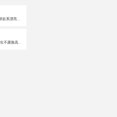
超A超有个性的禁欲系漂亮女生真人头像图片大全
唯美性感部位女生不露脸高清头像图片大全