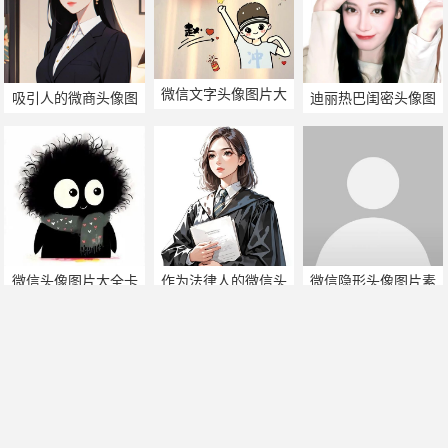
微信文字头像图片大
吸引人的微商头像图
迪丽热巴闺密头像图
全集
片
片
微信头像图片大全卡
作为法律人的微信头
微信隐形头像图片素
通搞笑图片
像图片
材
帅哥美女热门搜索
手机版
|
电脑版
2011-2025 ©
喃仁图
m.nanrentu.cc
闽ICP备2022010308号-1