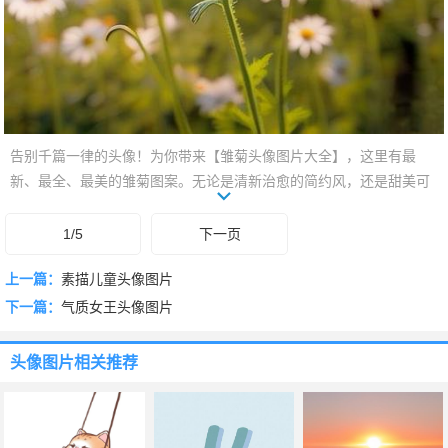
告别千篇一律的头像！为你带来【雏菊头像图片大全】，这里有最
新、最全、最美的雏菊图案。无论是清新治愈的简约风，还是甜美可
爱的复古系，每一张都自带阳光气息和高级感。让你的社交主页瞬间
充满生命力，成为朋友圈里最亮眼的存在！快来挑选你的专属小雏
1/5
下一页
菊，点亮每一天的好心情。
上一篇：
素描儿童头像图片
下一篇：
气质女王头像图片
头像图片
相关推荐