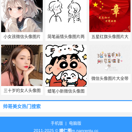
小女孩微信头像图片
简笔画情头像图片两
五星红旗头像图片大
萌
个
全
微信头像图片大全带
字的图片精选
三十岁的女人头像图
蜡笔小新微信头像图
片
片大全
帅哥美女热门搜索
手机版
|
电脑版
2011-2025 ©
喃仁图
m.nanrentu.cc