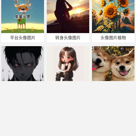
平台头像图片
转身头像图片
头像图片植物
黑暗头像图片
选择头像图片
狗头像图片情侣头像
帅哥美女热门搜索
手机版
|
电脑版
2011-2025 ©
喃仁图
m.nanrentu.cc