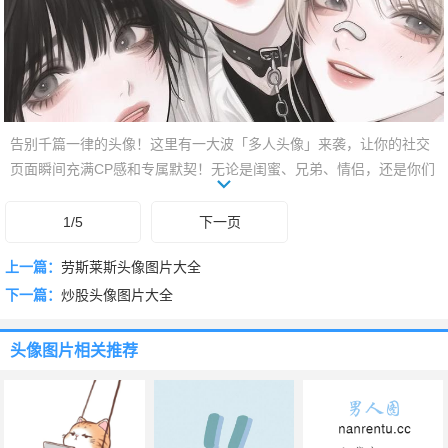
告别千篇一律的头像！这里有一大波「多人头像」来袭，让你的社交
页面瞬间充满CP感和专属默契！无论是闺蜜、兄弟、情侣，还是你们
的专属小团体，都能找到颜值与创意并存的完美选择。一起换上，不
仅秀出你们的深厚情谊，更能让这份独特关系在细节处闪耀。赶紧滑
1/5
下一页
动挑选，和TA们一起霸屏，定义你们的专属Style！
上一篇：
劳斯莱斯头像图片大全
下一篇：
炒股头像图片大全
头像图片
相关推荐