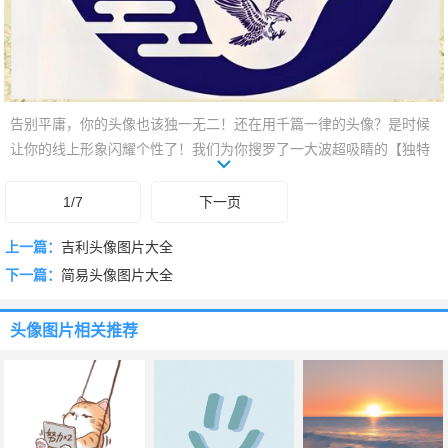
告别平庸，你的头像也该独一无二！还在用千篇一律的头像？是时候
让你的线上形象闪耀个性了！我们为你搜罗了一大波超吸睛的【独特
头像图片】，风格包罗万象，从赛博朋克的未来感，到复古蒸汽的神
秘，从Q萌治愈到暗黑酷炫，每一张都自带故事感和辨识度。不撞款，
1/7
下一页
不随波逐流！即刻滑动，总有一款能瞬间点亮你的主页，成为你专属
上一篇：
吉利头像图片大全
的灵魂代表。让你的每一次亮相，都与众不同！
下一篇：
简易头像图片大全
头像图片
相关推荐