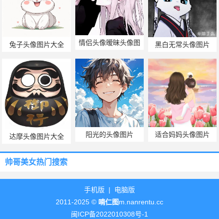
情侣头像暧昧头像图
兔子头像图片大全
黑白无常头像图片
片
阳光的头像图片
适合妈妈头像图片
达摩头像图片大全
帅哥美女热门搜索
手机版
|
电脑版
2011-2025 ©
喃仁图
m.nanrentu.cc
闽ICP备2022010308号-1