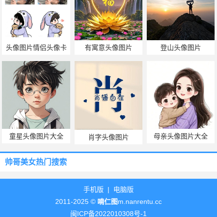
头像图片情侣头像卡
有寓意头像图片
登山头像图片
通
童星头像图片大全
母亲头像图片大全
肖字头像图片
帅哥美女热门搜索
手机版
|
电脑版
2011-2025 ©
喃仁图
m.nanrentu.cc
闽ICP备2022010308号-1