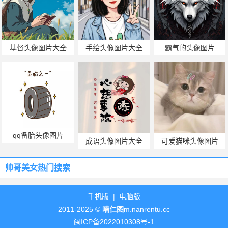
基督头像图片大全
手绘头像图片大全
霸气的头像图片
qq备胎头像图片
成语头像图片大全
可爱猫咪头像图片
帅哥美女热门搜索
手机版
|
电脑版
2011-2025 ©
喃仁图
m.nanrentu.cc
闽ICP备2022010308号-1