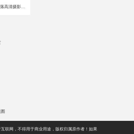
喀纳斯湖边古村落高清摄影图片
赏
境图
于互联网，不得用于商业用途，版权归属原作者！如果