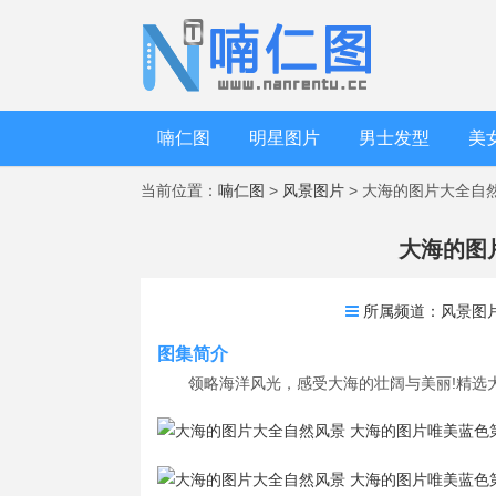
喃仁图
明星图片
男士发型
美
当前位置：
喃仁图
>
风景图片
> 大海的图片大全自
大海的图
所属频道：
风景图
图集简介
领略海洋风光，感受大海的壮阔与美丽!精选