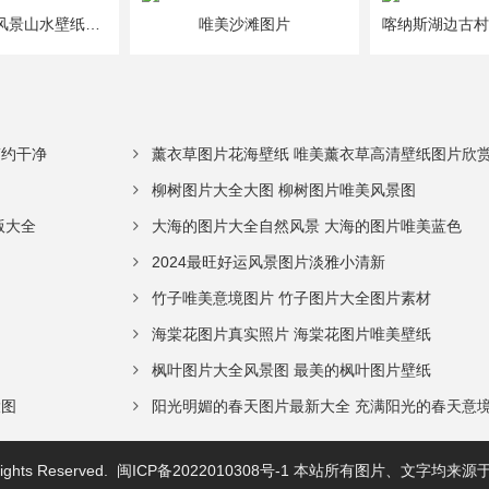
尼洋河的唯美风景山水壁纸图片大全
唯美沙滩图片
简约干净
薰衣草图片花海壁纸 唯美薰衣草高清壁纸图片欣
柳树图片大全大图 柳树图片唯美风景图
版大全
大海的图片大全自然风景 大海的图片唯美蓝色
2024最旺好运风景图片淡雅小清新
竹子唯美意境图片 竹子图片大全图片素材
海棠花图片真实照片 海棠花图片唯美壁纸
枫叶图片大全风景图 最美的枫叶图片壁纸
大图
阳光明媚的春天图片最新大全 充满阳光的春天意
Rights Reserved.
闽ICP备2022010308号-1
本站所有图片、文字均来源