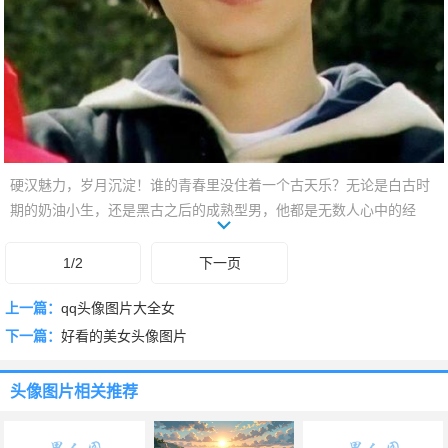
硬汉魅力，岁月沉淀！谁的青春里没住着一个古天乐？无论是白古时
期的奶油小生，还是黑古之后的成熟型男，他都是无数人心中的经
典。这里精选了一批古天乐头像图片，从《神雕侠侣》的杨过，到
《寻秦记》的项少龙，再到各种现代警匪片中的硬汉形象，总有一款
1/2
下一页
能唤醒你的回忆，彰显你的个性。换上古天乐头像，让男神陪伴你，
上一篇：
qq头像图片大全女
一起感受岁月的力量和不变的初心！快来挑选你最心仪的一张吧！
下一篇：
好看的美女头像图片
头像图片
相关推荐