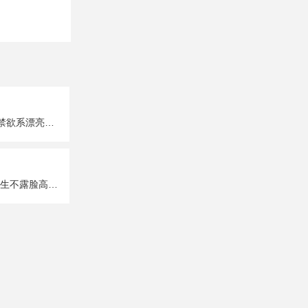
超A超有个性的禁欲系漂亮女生真人头像图片大全
唯美性感部位女生不露脸高清头像图片大全