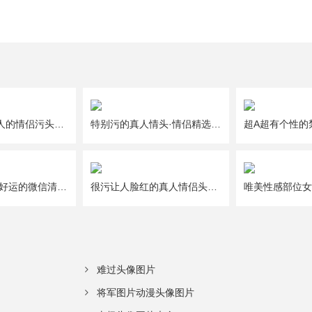
一人一半好撩人的情侣污头像图片大全
特别污的真人情头·情侣精选头像图片大全
给2021年带来好运的微信清新唯美幸运头像图片
很污让人脸红的真人情侣头像图片大全
难过头像图片
将军图片动漫头像图片