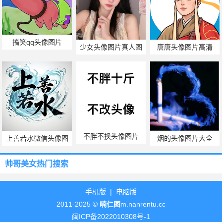
搞笑qq头像图片
少女头像图片真人图
唐唐头像图片高清
片
不胖不换头像图片
上善若水微信头像图
烟的头像图片大全
片
帅哥美女热门搜索
手机版
|
电脑版
2011-2025 ©
喃仁图
m.nanrentu.cc
闽ICP备2022010308号-1