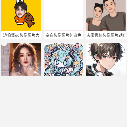
边伯贤qq头像图片大
空白头像图片纯白色
夫妻微信头像图片2张
全
赵丽颖最美的头像图
微信炫酷头像图片大
初音未来头像图片大
片
全
全
帅哥美女热门搜索
手机版
|
电脑版
2011-2025 ©
喃仁图
m.nanrentu.cc