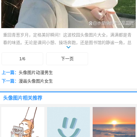
重回青葱岁月，定格美好瞬间！这波校园头像图片大全，满满都是青
春的味道。无论是课间小憩、操场奔跑，还是图书馆的静谧一角，总
有一张能唤醒你的独家记忆。超多风格，清新、文艺、搞怪、元气满
满，总有一款是你的本命！快来挑一个，让你的头像也充满校园气
1/6
下一页
息，瞬间C位出道，做朋友圈最靓的仔！
上一篇：
头像图片动漫男生
下一篇：
漫画头像图片女生
头像图片
相关推荐