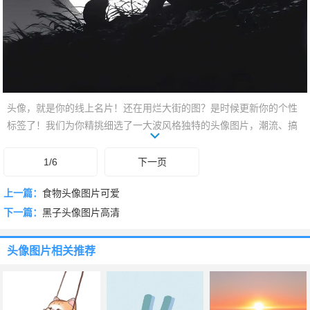
头像，就是你的线上名片！还在用烂大街的图？是时候更新你的个性
标签了！我们为你精挑细选了一大波风格独特的头像图片，潮流、搞
怪、文艺、酷飒，各种feel应有尽有。让你的朋友圈瞬间眼前一亮，轻
松展现真我风采。下滑，刷新你的存在感！
1/6
下一页
上一篇：
食物头像图片可爱
下一篇：
黑子头像图片高清
头像图片
相关推荐