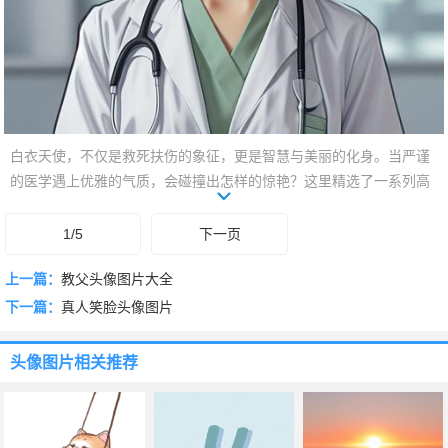
白衣天使，不仅是救死扶伤的象征，更是智慧与美丽的化身。当严谨
的医学遇上优雅的气质，会碰撞出怎样的惊艳？这里精选了一系列高
颜值医生美女头像，她们或知性温柔，或干练自信，每一张都散发着
独特的魅力。点开，感受她们专业之外的无限风采，总有一款能成为
1/5
下一页
你屏幕上最亮丽的风景线，彰显你的品味与个性。
上一篇：
教父头像图片大全
下一篇：
真人笑脸头像图片
头像图片
相关推荐