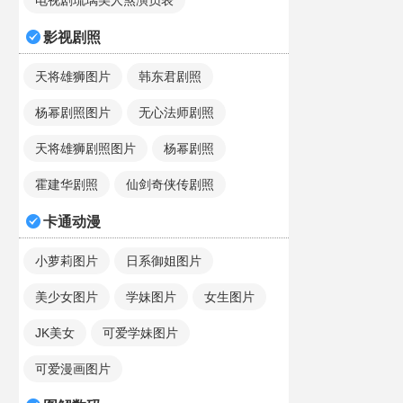
电视剧琉璃美人煞演员表
影视剧照
天将雄狮图片
韩东君剧照
杨幂剧照图片
无心法师剧照
天将雄狮剧照图片
杨幂剧照
霍建华剧照
仙剑奇侠传剧照
卡通动漫
小萝莉图片
日系御姐图片
美少女图片
学妹图片
女生图片
JK美女
可爱学妹图片
可爱漫画图片