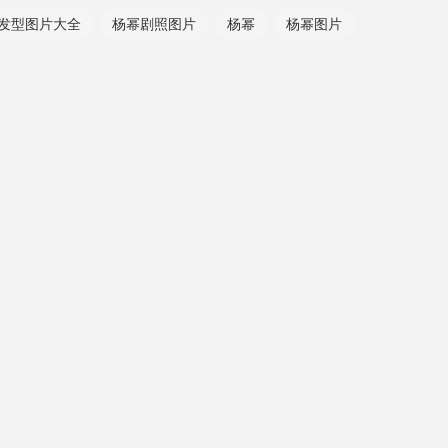
发型图片大全
杨幂剧照图片
杨幂
杨幂图片