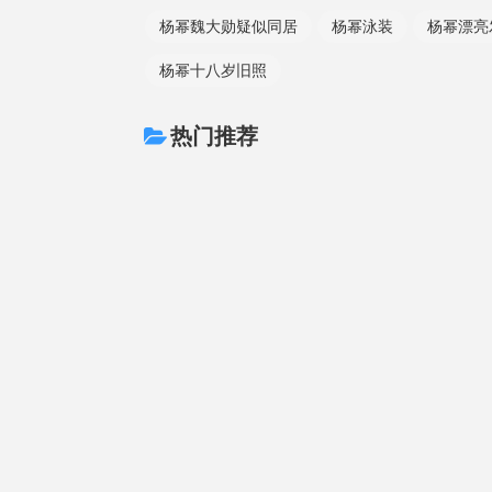
杨幂魏大勋疑似同居
杨幂泳装
杨幂漂亮
杨幂十八岁旧照
热门推荐