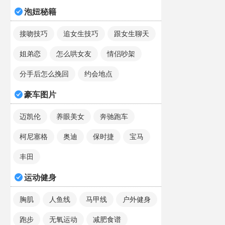
泡妞秘籍
接吻技巧
追女生技巧
跟女生聊天
姐弟恋
怎么哄女友
情侣吵架
分手后怎么挽回
约会地点
豪车图片
迈凯伦
养眼美女
奔驰跑车
柯尼塞格
奥迪
保时捷
宝马
丰田
运动健身
胸肌
人鱼线
马甲线
户外健身
跑步
无氧运动
减肥食谱