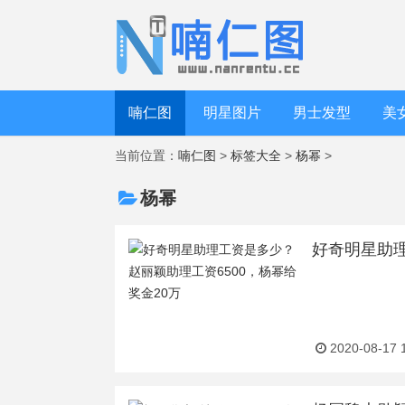
喃仁图
明星图片
男士发型
美
当前位置：
喃仁图
>
标签大全
>
杨幂
>
杨幂
好奇明星助理
2020-08-17 