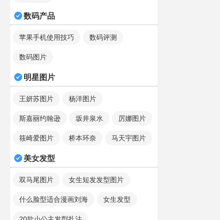
数码产品
苹果手机使用技巧
数码评测
数码图片
明星图片
王妍苏图片
杨洋图片
斯嘉丽约翰逊
坂井泉水
厉娜图片
筱崎爱图片
桥本环奈
马天宇图片
美女发型
双马尾图片
女生短发发型图片
什么脸型适合漫画刘海
女生发型
20款小公主发型扎法