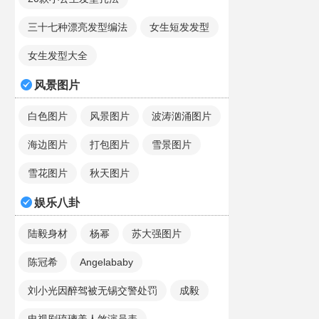
三十七种漂亮发型编法
女生短发发型
女生发型大全
风景图片
白色图片
风景图片
波涛汹涌图片
海边图片
打包图片
雪景图片
雪花图片
秋天图片
娱乐八卦
陆毅身材
杨幂
苏大强图片
陈冠希
Angelababy
刘小光因醉驾被无锡交警处罚
成毅