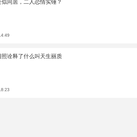
疑似同居，二人恋情实锤？
14:49
旧照诠释了什么叫天生丽质
18:23