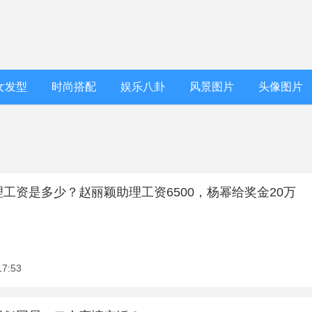
女发型
时尚搭配
娱乐八卦
风景图片
头像图片
工资是多少？赵丽颖助理工资6500，杨幂给奖金20万
17:53