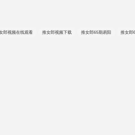
女郎视频在线观看
推女郎视频下载
推女郎65期易阳
推女郎