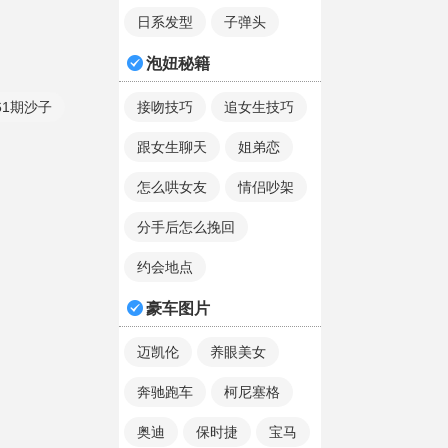
日系发型
子弹头
泡妞秘籍
61期沙子
接吻技巧
追女生技巧
跟女生聊天
姐弟恋
怎么哄女友
情侣吵架
分手后怎么挽回
约会地点
豪车图片
迈凯伦
养眼美女
奔驰跑车
柯尼塞格
奥迪
保时捷
宝马