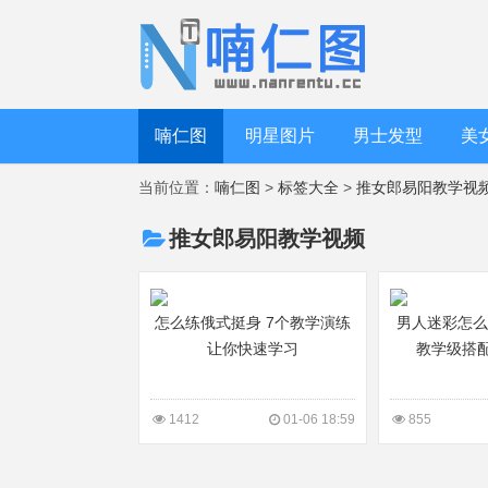
喃仁图
明星图片
男士发型
美
当前位置：
喃仁图
>
标签大全
>
推女郎易阳教学视
推女郎易阳教学视频
怎么练俄式挺身 7个教学演练
男人迷彩怎么
让你快速学习
教学级搭
1412
01-06 18:59
855