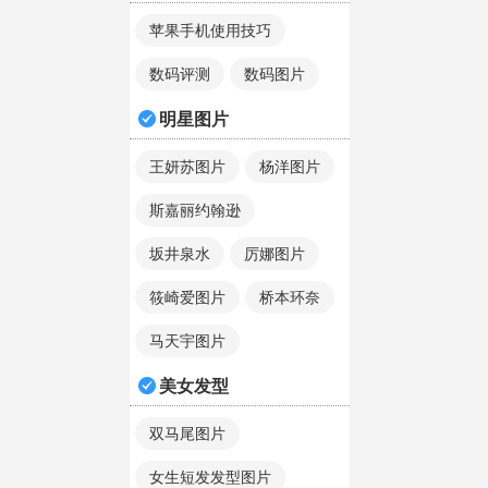
苹果手机使用技巧
数码评测
数码图片
明星图片
王妍苏图片
杨洋图片
斯嘉丽约翰逊
坂井泉水
厉娜图片
筱崎爱图片
桥本环奈
马天宇图片
美女发型
双马尾图片
女生短发发型图片