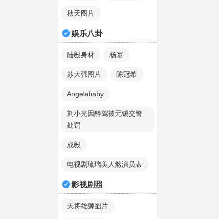
秋天图片
娱乐八卦
陆毅身材
杨幂
苏大强图片
陈冠希
Angelababy
刘小光因醉驾被无锡交警
处罚
成毅
电视剧琉璃美人煞演员表
影视剧照
天将雄狮图片