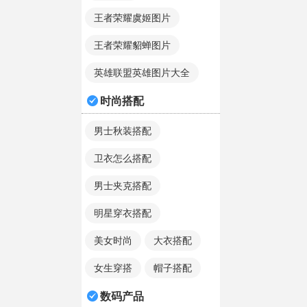
王者荣耀虞姬图片
王者荣耀貂蝉图片
英雄联盟英雄图片大全
时尚搭配
男士秋装搭配
卫衣怎么搭配
男士夹克搭配
明星穿衣搭配
美女时尚
大衣搭配
女生穿搭
帽子搭配
数码产品