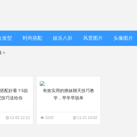
女发型
时尚搭配
娱乐八卦
风景图片
头像图片
频
>
搭配好看？5款
有效实用的撩妹聊天技巧教
配技巧送给你
学，早学早脱单
12-02 12:12
1010
11-21 10:02